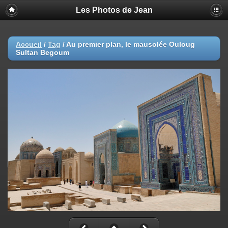
Les Photos de Jean
Accueil
/
Tag
/
Au premier plan, le mausolée Ouloug
Sultan Begoum