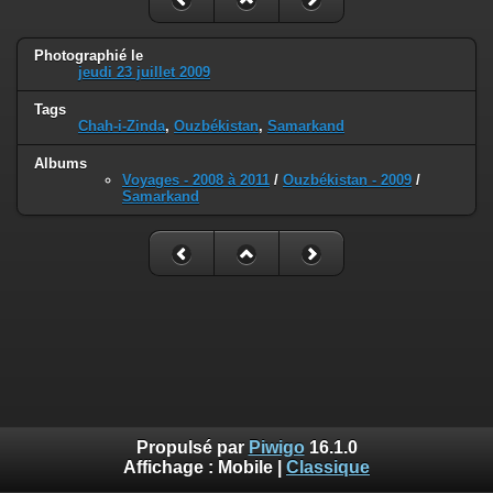
Photographié le
jeudi 23 juillet 2009
Tags
Chah-i-Zinda
,
Ouzbékistan
,
Samarkand
Albums
Voyages - 2008 à 2011
/
Ouzbékistan - 2009
/
Samarkand
Propulsé par
Piwigo
16.1.0
Affichage :
Mobile
|
Classique