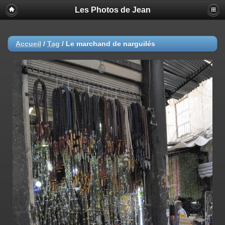
Les Photos de Jean
Accueil
/
Tag
/
Le marchand de narguilés